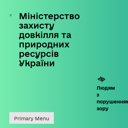
Міністерство
Skip
to
захисту
content
довкілля та
природних
ресурсів
України
Людям
з
порушення
зору
Primary Menu