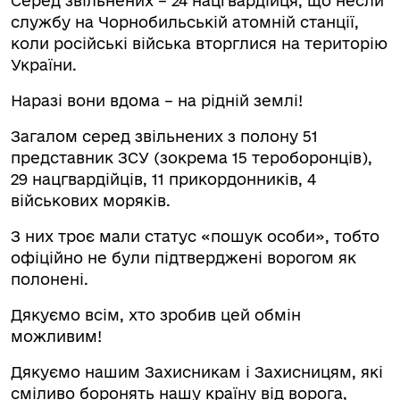
Серед звільнених – 24 нацгвардійця, що несли
службу на Чорнобильській атомній станції,
коли російські війська вторглися на територію
України.
Наразі вони вдома – на рідній землі!
Загалом серед звільнених з полону 51
представник ЗСУ (зокрема 15 тероборонців),
29 нацгвардійців, 11 прикордонників, 4
військових моряків.
З них троє мали статус «пошук особи», тобто
офіційно не були підтверджені ворогом як
полонені.
Дякуємо всім, хто зробив цей обмін
можливим!
Дякуємо нашим Захисникам і Захисницям, які
сміливо боронять нашу країну від ворога,