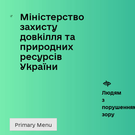
Міністерство
Skip
to
захисту
content
довкілля та
природних
ресурсів
України
Людям
з
порушення
зору
Primary Menu