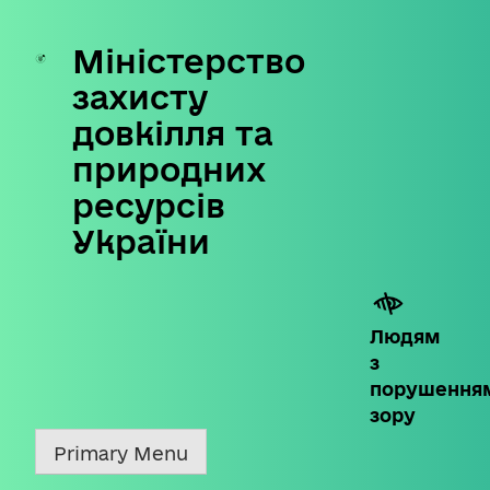
Міністерство
Skip
to
захисту
content
довкілля та
природних
ресурсів
України
Людям
з
порушення
зору
Primary Menu