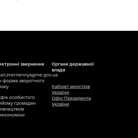
ектронні звернення
Органи державної
влади
il:
zvernennya@me.gov.ua
о
форма зворотного
язку
Кабінет міністрів
України
афік особистого
Офіс Президента
ийому громадян
України
рівництвом
некономіки