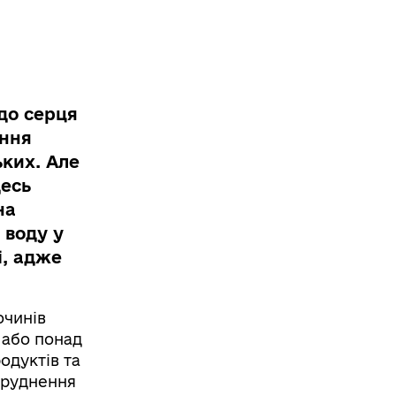
до серця
ання
ьких. Але
десь
на
 воду у
і, адже
очинів
 або понад
одуктів та
бруднення