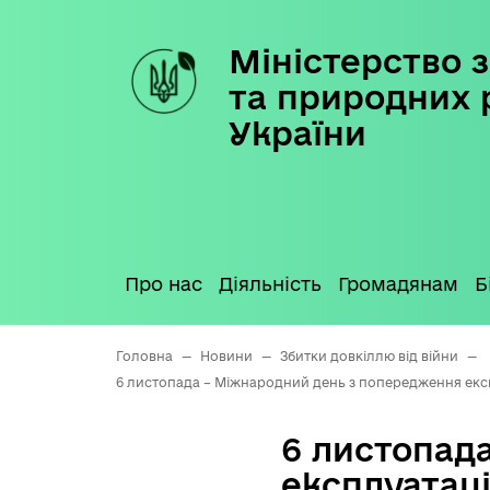
Міністерство з
Skip
to
та природних 
content
України
Про нас
Діяльність
Громадянам
Б
Головна
—
Новини
—
Збитки довкіллю від війни
—
6 листопада – Міжнародний день з попередження екс
6 листопад
експлуатац