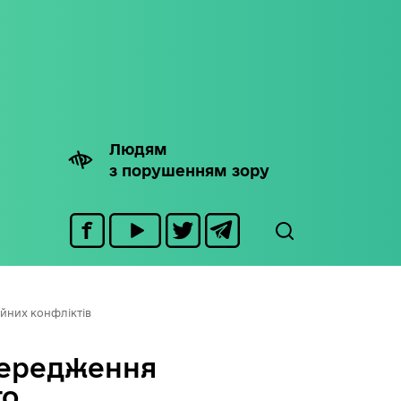
Людям
з порушенням зору
йних конфліктів
передження
го