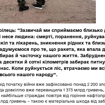
рілець: “Зазвичай ми сприймаємо близько 
кі несе людина: смерті, поранення, руйнув
кіл та лікарень, зникнення рідних та близ
задумуємося про те, що ракета, яка впала 
абирає й часточку нашого життя. Забрудне
 десятки й сотні кілометрів забирає питну
нас. Коли руйнується ліс, втрачаємо ми вс
 всього нашого народу”.
від початку війни вже зафіксовано понад 2 200 зл
да довкіллю вже перевищила 1 373 млрд гривень,
х найбільше страждає повітря від горіння нафтопр
млрд гривень – такою є матеріальна шкода від за