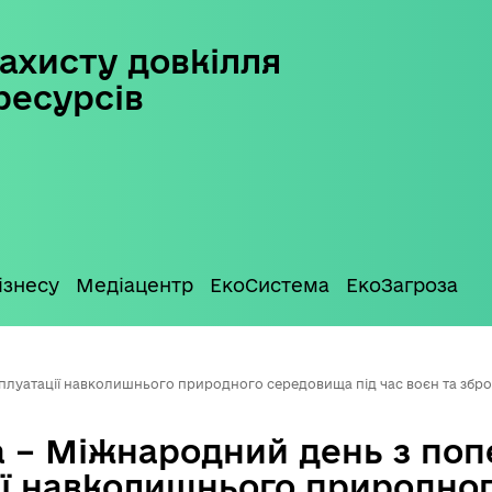
ахисту довкілля
ресурсів
ізнесу
Медіацентр
ЕкоСистема
ЕкоЗагроза
плуатації навколишнього природного середовища під час воєн та збро
а – Міжнародний день з по
ії навколишнього природно