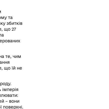
м
ому та
ку збитків
, що 27
ла
керованих
на те, чим
тання
, що їй не
роду.
 імперія
млювати:
ей – вони
 поверхні.