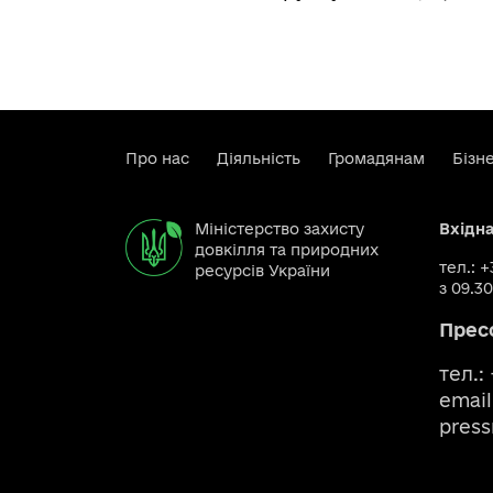
Про нас
Діяльність
Громадянам
Бізн
Міністерство захисту
Вхідн
довкілля та природних
тел.: 
ресурсів України
з 09.30
Прес
тел.:
email
pres