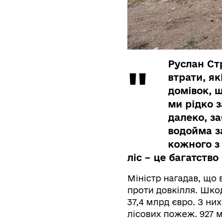
Руслан Ст
втрати, я
домівок, ш
ми рідко 
далеко, з
водойма за
кожного з 
ліс – це багатство
Міністр нагадав, що 
проти довкілля. Шко
37,4 млрд євро. З ни
лісових пожеж. 927 