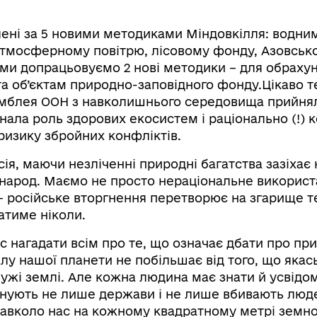
лені за 5 новими методиками Міндовкілля: водни
атмосферному повітрю, лісовому фонду, Азовськ
и допрацьовуємо 2 нові методики – для обрахун
а об’єктам природно-заповідного фонду.Цікаво те
амблея ООН з навколишнього середовища прийня
нала роль здорових екосистем і раціонально (!) 
ризику збройних конфліктів.
ія, маючи незліченні природні багатства зазіхає 
 народ. Маємо не просто нераціональне викорис
– російське вторгнення перетворює на згарище те
атиме ніколи.
с нагадати всім про те, що означає дбати про при
у нашої планети не побільшає від того, що якась
чужі землі. Але кожна людина має знати й усвідо
уйнують не лише держави і не лише вбивають люд
навколо нас на кожному квадратному метрі земної