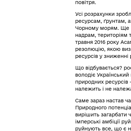
повітря.
Усі розрахунки зроб
ресурсам, ґрунтам, 
Чорному морям. Ще м
надрам, територіям т
травня 2016 року Ас
резолюцію, якою виз
ресурсів у зниженні 
Що відбувається? рос
володіє Український
природних ресурсів 
належить і не належ
Саме зараз настав ча
Природного потенціал
вирішить загарбати 
імперські амбіції р
руйнують все, що є 