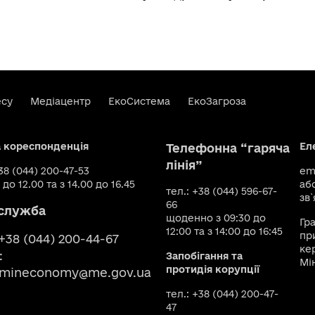
есу
Медіацентр
ЕкоСистема
ЕкоЗагроза
а кореспонденція
Ел
Телефонна “гаряча
лінія”
+38 (044) 200-47-53
ema
 до 12.00 та з 14.00 до 16.45
аб
тел.: +38 (044) 596-67-
зв`
66
служба
щоденно з 09:30 до
Гр
12:00 та з 14:00 до 16:45
пр
 +38 (044) 200-44-67
ке
:
Запобігання та
Мі
протидія корупції
smineconomy@me.gov.ua
тел.: +38 (044) 200-47-
47