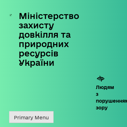
Міністерство
Skip
to
захисту
content
довкілля та
природних
ресурсів
України
Людям
з
порушення
зору
Primary Menu