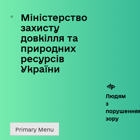
Міністерство
Skip
to
захисту
content
довкілля та
природних
ресурсів
України
Людям
з
порушення
зору
Primary Menu