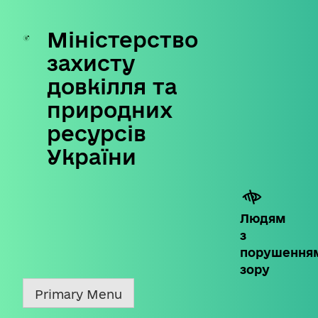
Міністерство
Skip
to
захисту
content
довкілля та
природних
ресурсів
України
Людям
з
порушення
зору
Primary Menu