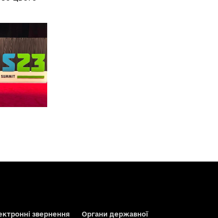
ектронні звернення
Органи державної