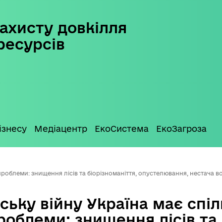
ахисту довкілля
ресурсів
ізнесу
Медіацентр
ЕкоСистема
ЕкоЗагроза
проблеми: знищення лісів та біорізноманіття, опустелювання, нестача в
ську війну Україна має спіл
облеми: знищення лісів та