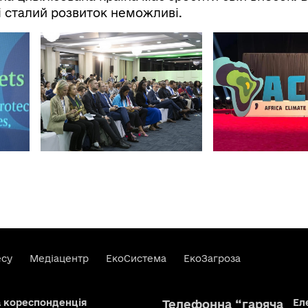
і сталий розвиток неможливі.
есу
Медіацентр
ЕкоСистема
ЕкоЗагроза
а кореспонденція
Ел
Телефонна “гаряча