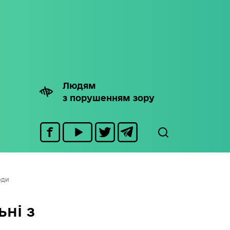
Людям
з порушенням зору
оди
ьні з