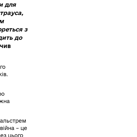
и для
трауса,
им
ореться з
дить до
чив
го
ів.
ро
ожна
Вальстрем
війна – це
Без цього