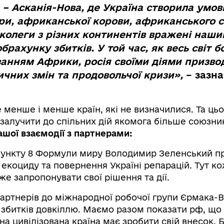
 – Асканія-Нова, де Україна створила умов
ри, африканської корови, африканського с
 колеги з різних континентів вражені наш
брахунку збитків. У той час, як весь світ б
анням Африки, росія своїми діями призво
чних змін та продовольчої кризи»,
– зазна
е менше і менше країн, які не визначилися. Та цьо
залучити до спільних дій якомога більше союзник
шої взаємодії з партнерами:
Пункту 8 Формули миру Володимир Зеленський п
екоциду та повернення Україні репарацій. Тут к
е запропонувати свої рішення та дії.
артнерів до міжнародної робочої групи Єрмака-
 збитків довкіллю. Маємо разом показати рф, що 
на цивілізована країна має зробити свій внесок. 