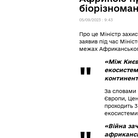
біорізноман
05/09/2023 : 9:43
Про це Міністр захис
заявив під час Мініст
межах Африканського
«Між Києво
екосистеми
континент
За словами 
Європи, Цен
проходить 3
екосистеми,
«Війна за
африканськ