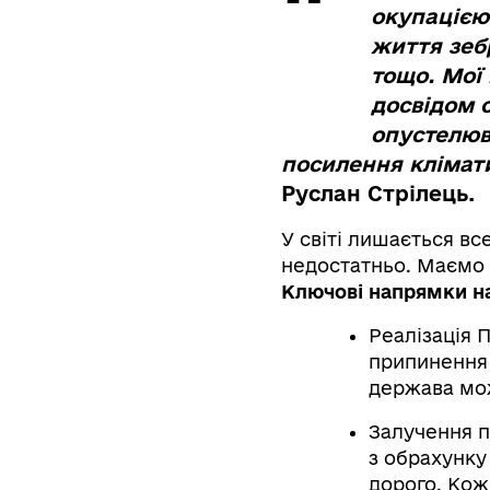
окупацією
життя зеб
тощо. Мої
досвідом о
опустелюв
посилення клімати
Руслан Стрілець
.
У світі лишається вс
недостатньо. Маємо 
Ключові напрямки на
Реалізація 
припинення 
держава мож
Залучення п
з обрахунку
дорого. Кож