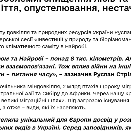
іття, опустелювання, неста
ту довкілля та природних ресурсів України Русла
ерської сесії «Інвестиції у природу та біорізноман
 кліматичного саміту в Найробі.
м та Найробі – понад 8 тис. кілометрів. А
 взаємоповʼязані. Тож вплив війни на інші
и – питання часу»,
– зазначив
Руслан Стрі
очільника Міндовкілля, 2 млрд птахів щороку міг
тральної Азії та Сибіру до Африки. Через нашу кр
 великі міграційні шляхи. Під загрозою існування 
 а отже – види, які їх населяють.
чепила унікальний для Європи досвід у роз
их видів в Україні. Серед заповідників, як