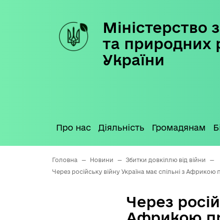
Міністерство з
Skip
to
та природних 
content
України
Про нас
Діяльність
Громадянам
Б
Головна
—
Новини
—
Збитки довкіллю від війни
—
Через російську війну Україна має спільні з Африкою 
Через росій
Африкою пр