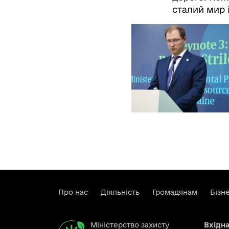
сталий мир 
Про нас
Діяльність
Громадянам
Бізн
Міністерство захисту
Вхідн