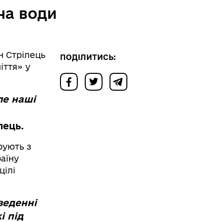
ча води
н Стрілець
ПОДІЛИТИСЬ:
іття» у
ле наші
лець
.
рують з
аїну
цілі
веденні
і під