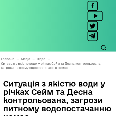
Головна
—
Медіа
—
Відео
—
Cитуація з якістю води у річках Сейм та Десна контрольована,
загрози питному водопостачанню немає
Cитуація з якістю води у
річках Сейм та Десна
контрольована, загрози
питному водопостачанню