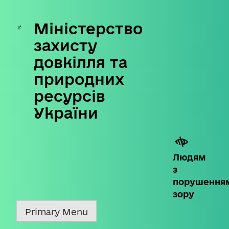
Міністерство
Skip
to
захисту
content
довкілля та
природних
ресурсів
України
Людям
з
порушення
зору
Primary Menu