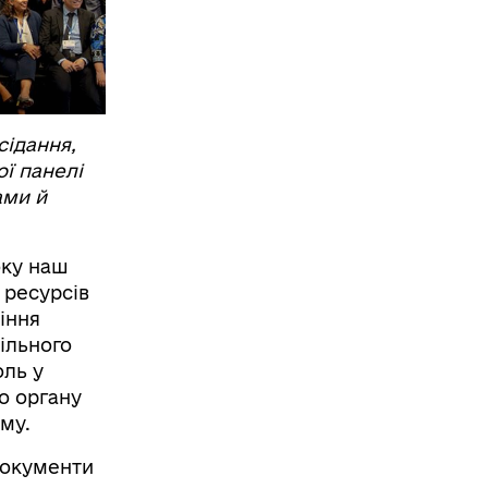
сідання,
ої панелі
ами й
оку наш
 ресурсів
іння
ільного
оль у
о органу
му.
 документи