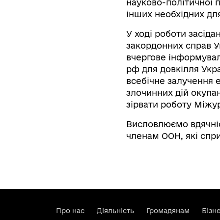
науково-політичної 
інших необхідних дл
У ході роботи засіда
закордонних справ У
вчергове інформувала
рф для довкілля Укра
всебічне залучення е
злочинних дій окупан
зірвати роботу Міжур
Висловлюємо вдячніс
членам ООН, які спр
Про нас
Діяльність
Громадянам
Бізн