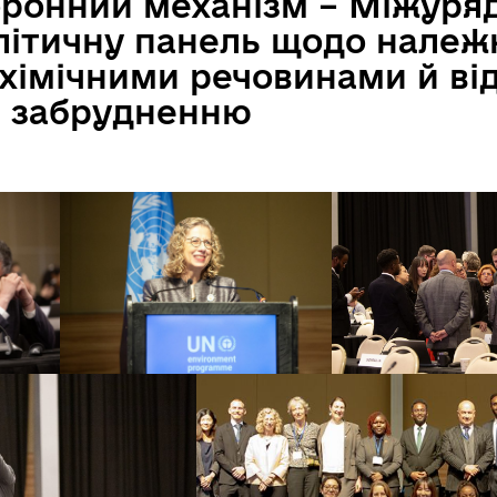
ронний механізм – Міжуря
літичну панель щодо належ
 хімічними речовинами й ві
я забрудненню