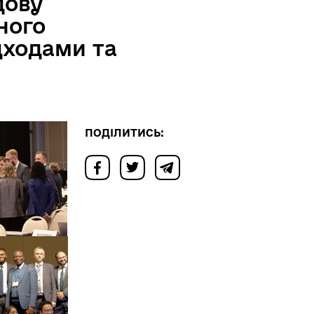
дову
ного
дходами та
ПОДІЛИТИСЬ: