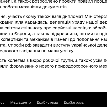
панелі, а також розроблено проєкти правил проце
я роботи механізму документів.
ння, участь якому також взяв дипломат Міністерс
країни Ілля Карандась, делегація Уряду нашої де
 світову спільноту про серйозні наслідки збройно
їни та Європи, а також підкреслила, що ми спод
кспертизи та механізмів Панелі до подолання нас
та. Спроби рф завадити виступу української делег
ядового засідання не мали успіху.
ть колегам з Бюро робочої групи, а також усім 
ияли формуванню нового природоохоронного мех
есу
Медіацентр
ЕкоСистема
ЕкоЗагроза