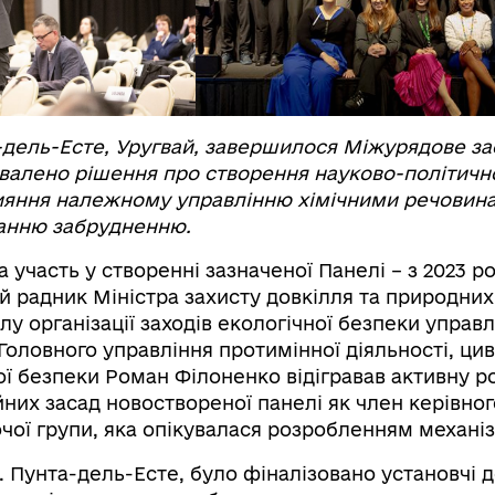
а-дель-Есте, Уругвай, завершилося Міжурядове за
ухвалено рішення про створення науково-політичн
ияння належному управлінню хімічними речовин
ганню забрудненню.
а участь у створенні зазначеної Панелі – з 2023 р
й радник Міністра захисту довкілля та природних
ілу організації заходів екологічної безпеки управл
Головного управління протимінної діяльності, цив
ої безпеки Роман Філоненко відігравав активну р
них засад новоствореної панелі як член керівног
чої групи, яка опікувалася розробленням механіз
м. Пунта-дель-Есте, було фіналізовано установчі