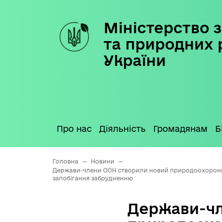
Міністерство з
Skip
to
та природних 
content
України
Про нас
Діяльність
Громадянам
Б
Головна
—
Новини
—
Держави-члени ООН створили новий природоохоронни
запобігання забрудненню
Держави-чл