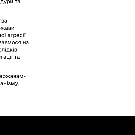
дури та
тва
ржави
ї агресії
іваємося на
лідків
ації та
державам-
анізму.