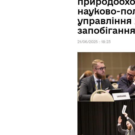
природоохо
науково-по
управління
запобіганн
21/06/2025 : 18:23