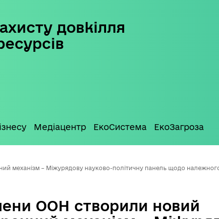
ахисту довкілля
ресурсів
ізнесу
Медіацентр
ЕкоСистема
ЕкоЗагроза
й механізм – Міжурядову науково-політичну панель щодо належного 
ени ООН створили новий