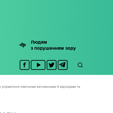
Людям
з порушенням зору
управління хімічними речовинами й відходами та