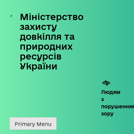
Міністерство
Skip
to
захисту
content
довкілля та
природних
ресурсів
України
Людям
з
порушення
зору
Primary Menu