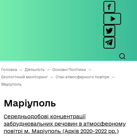
Головна
—
Діяльність
—
Основні Політики
—
Екологічний моніторинг
—
Стан атмосферного повітря
—
Маріуполь
Маріуполь
Середньодобові концентрації
забруднювальних речовин в атмосферному
повітрі м. Маріуполь (Архів 2020-2022 рр.)