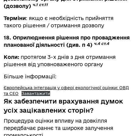
ч.1 ст.11
(дозволу)
Терміни
: якщо є необхідність прийняття
такого рішення / отримання дозволу
18. Оприлюднення рішення про провадження
ч.4 ст.4
планованої діяльності (див. п 4)
Коли:
протягом 3-х днів з дня отримання
рішення від уповноваженого органу
Більше інформації:
Європейська інтеграція у сфері екологічної оцінки: ОВД
та СЕО
Завантажити
Як забезпечити врахування думок
усіх зацікавлених сторін?
Процедура оцінки впливу на довкілля
передбачає раннє та широке залучення
громадськості.