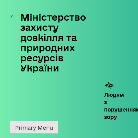
Міністерство
Skip
to
захисту
content
довкілля та
природних
ресурсів
України
Людям
з
порушення
зору
Primary Menu