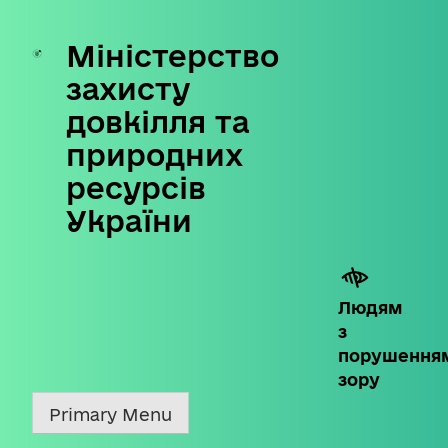
Міністерство
Skip
to
захисту
content
довкілля та
природних
ресурсів
України
Людям
з
порушення
зору
Primary Menu