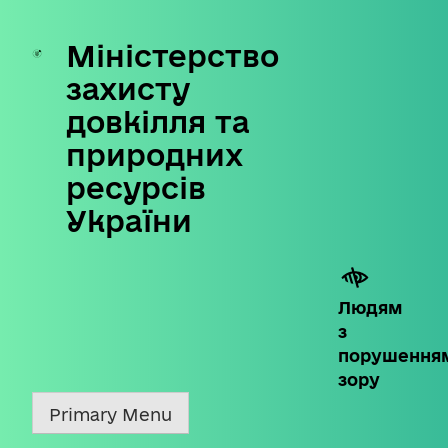
Міністерство
Skip
to
захисту
content
довкілля та
природних
ресурсів
України
Людям
з
порушення
зору
Primary Menu