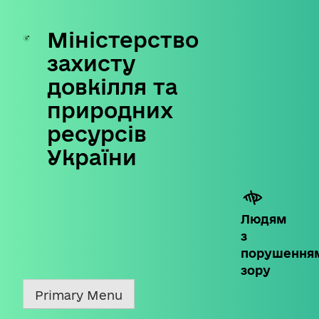
Міністерство
Skip
to
захисту
content
довкілля та
природних
ресурсів
України
Людям
з
порушення
зору
Primary Menu