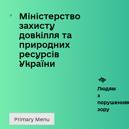
Міністерство
Skip
to
захисту
content
довкілля та
природних
ресурсів
України
Людям
з
порушення
зору
Primary Menu