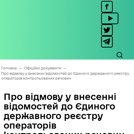
Головна
—
Офіційні документи
—
Про відмову у внесенні відомостей до Єдиного державного реєстру
операторів контрольованих речовин
Про відмову у внесенні
відомостей до Єдиного
державного реєстру
операторів