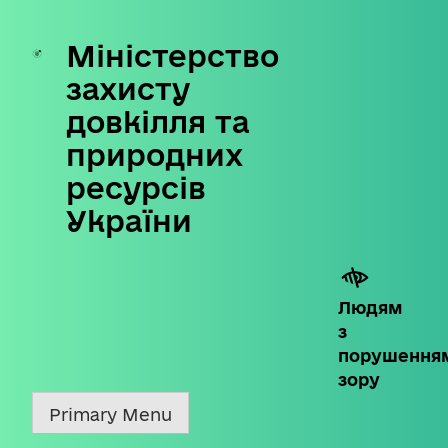
Міністерство
Skip
to
захисту
content
довкілля та
природних
ресурсів
України
Людям
з
порушення
зору
Primary Menu