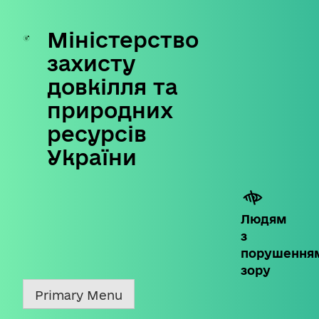
Міністерство
Skip
to
захисту
content
довкілля та
природних
ресурсів
України
Людям
з
порушення
зору
Primary Menu