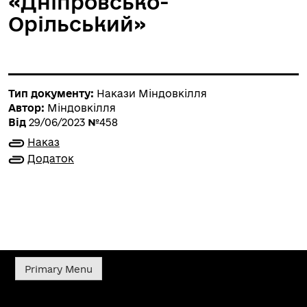
«Дніпровсько-
Орільський»
Тип документу:
Накази Міндовкілля
Автор:
Міндовкілля
Від
29/06/2023
№
458
Наказ
Додаток
Primary Menu