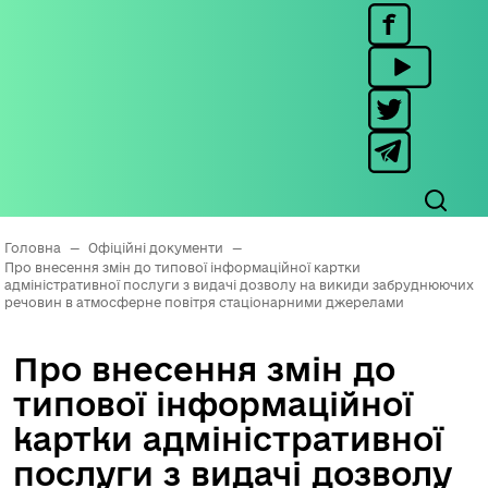
Головна
—
Офіційні документи
—
Про внесення змін до типової інформаційної картки
адміністративної послуги з видачі дозволу на викиди забруднюючих
речовин в атмосферне повітря стаціонарними джерелами
Про внесення змін до
типової інформаційної
картки адміністративної
послуги з видачі дозволу