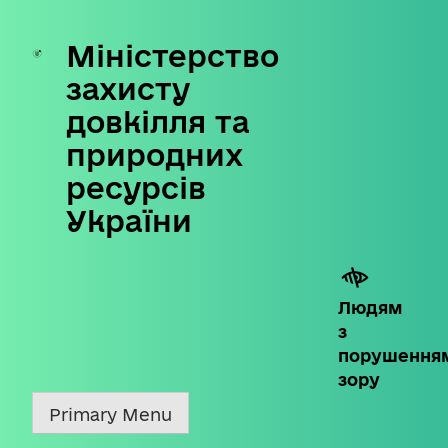
Міністерство
Skip
to
захисту
content
довкілля та
природних
ресурсів
України
Людям
з
порушення
зору
Primary Menu