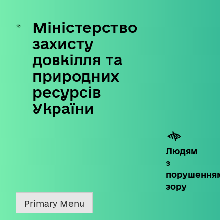
Міністерство
Skip
to
захисту
content
довкілля та
природних
ресурсів
України
Людям
з
порушення
зору
Primary Menu