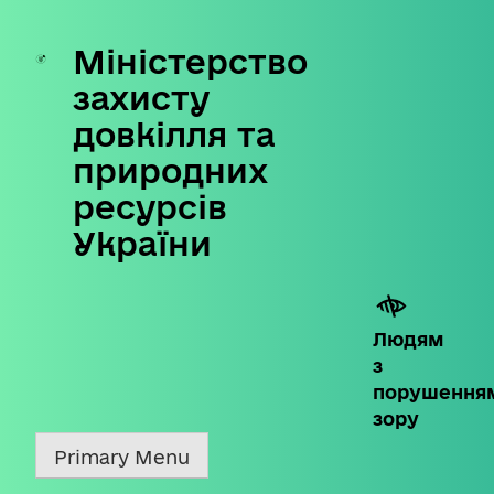
Міністерство
Skip
to
захисту
content
довкілля та
природних
ресурсів
України
Людям
з
порушення
зору
Primary Menu