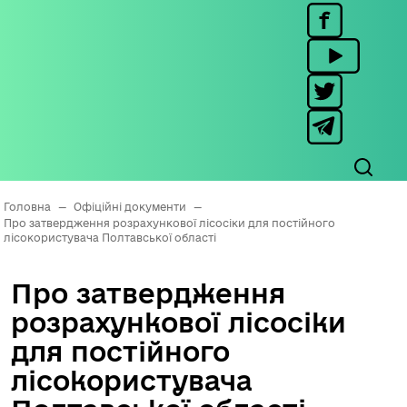
Головна
—
Офіційні документи
—
Про затвердження розрахункової лісосіки для постійного
лісокористувача Полтавської області
Про затвердження
розрахункової лісосіки
для постійного
лісокористувача