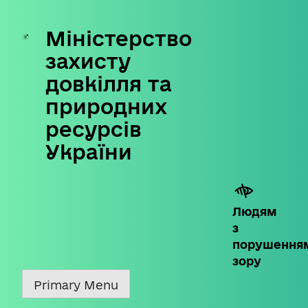
Міністерство
Skip
to
захисту
content
довкілля та
природних
ресурсів
України
Людям
з
порушення
зору
Primary Menu