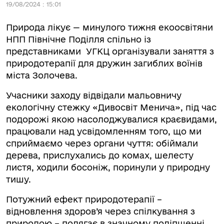
19/08/2024 : 15:01
Природа лікує — минулого тижня екоосвітяни
НПП Північне Поділля спільно із
представниками УГКЦ організували заняття з
природотерапії для дружин загиблих воїнів
міста Золочева.
Учасники заходу відвідали мальовничу
екологічну стежку «Дивосвіт Менича», під час
подорожі якою насолоджувалися краєвидами,
працювали над усвідомленням того, що ми
сприймаємо через органи чуття: обіймали
дерева, прислухались до комах, шелесту
листя, ходили босоніж, поринули у природну
тишу.
Потужний ефект природотерапії –
відновлення здоров’я через спілкування з
природою – полягає в значному поліпшенні