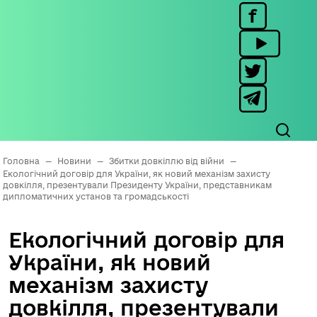
Головна
—
Новини
—
Збитки довкіллю від війни
—
Екологічний договір для України, як новий механізм захисту
довкілля, презентували Президенту України, представникам
дипломатичних установ та громадськості
Екологічний договір для
України, як новий
механізм захисту
довкілля, презентували