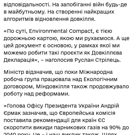
відповідальності. На запобіганні війн будь-де
в майбутньому. На створенні найкращих
алгоритмів відновлення довкілля.
«По суті, Environmental Compact, є тією
дорожньою картою, якою ми рухаємося. А ще
цей документ є основою, у рамках якої ми
можемо робити такі проєкти як Довкіллєва
Декларація», – наголосив Руслан Стрілець.
Міністр відзначив, що поки Міжнародна
робоча група працювала над Екологічним
договором, Міндовкілля також продовжувало
роботу над реформами.
«Голова Офісу Президента України Андрій
Єрмак зазначив, що Європейська комісія
поставила рекомендації для країн ЄС
скоротити викиди парникових газів на 90% до
2040 року. Це – і наш виклик також. Шлях