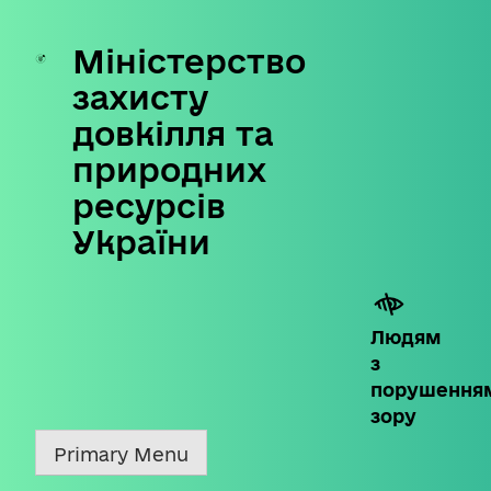
Міністерство
Skip
to
захисту
content
довкілля та
природних
ресурсів
України
Людям
з
порушення
зору
Primary Menu