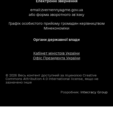
Електронні звернення
email:
zvernennya@me.gov.ua
або
форма зворотного зв`язку
Графік особистого прийому громадян керівництвом
Мінекономіки
Органи державної влади
Кабінет міністрів України
Офіс Президента України
© 2026 Весь контент доступний за ліцензією Creative
Commons Attribution 4.0 International license, якщо не
зазначено інше
Розробник:
Intecracy Group