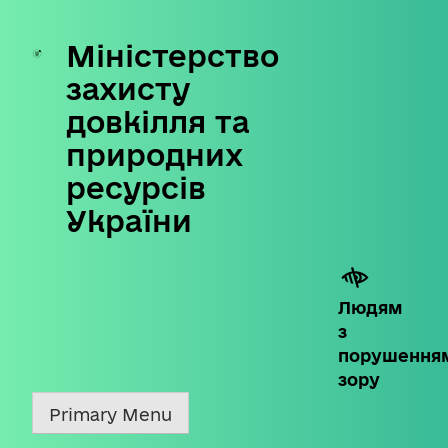
Міністерство
Skip
to
захисту
content
довкілля та
природних
ресурсів
України
Людям
з
порушення
зору
Primary Menu