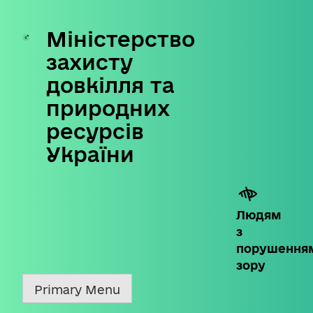
Міністерство
Skip
to
захисту
content
довкілля та
природних
ресурсів
України
Людям
з
порушення
зору
Primary Menu