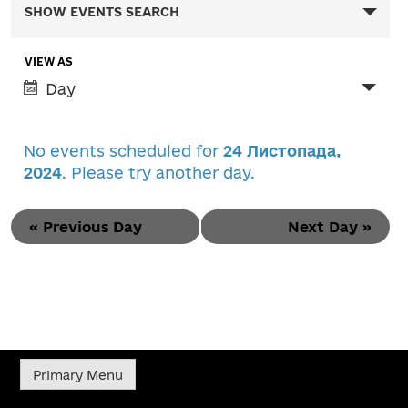
Events
SHOW EVENTS SEARCH
Search
VIEW AS
Event
Day
Views
and
Navigation
Views
No events scheduled for
24 Листопада,
2024
. Please try another day.
Navigation
«
Previous Day
Next Day
»
Primary Menu