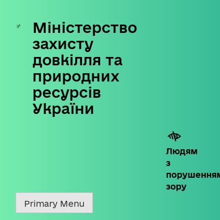
Міністерство
Skip
to
захисту
content
довкілля та
природних
ресурсів
України
Людям
з
порушення
зору
Primary Menu