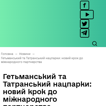
Головна
—
Новини
—
Гетьманський та Татранський нацпарки: новий крок до
міжнародного партнерства
Гетьманський та
Татранський нацпарки:
новий крок до
міжнародного