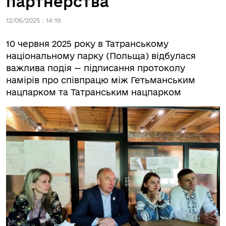
партнерства
12/06/2025 : 14:19
10 червня 2025 року в Татранському
національному парку (Польща) відбулася
важлива подія — підписання протоколу
намірів про співпрацю між Гетьманським
нацпарком та Татранським нацпарком