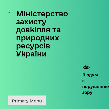
Міністерство
Skip
to
захисту
content
довкілля та
природних
ресурсів
України
Людям
з
порушення
зору
Primary Menu