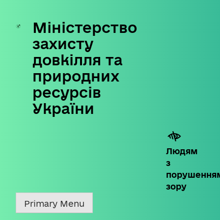
Міністерство
Skip
to
захисту
content
довкілля та
природних
ресурсів
України
Людям
з
порушення
зору
Primary Menu