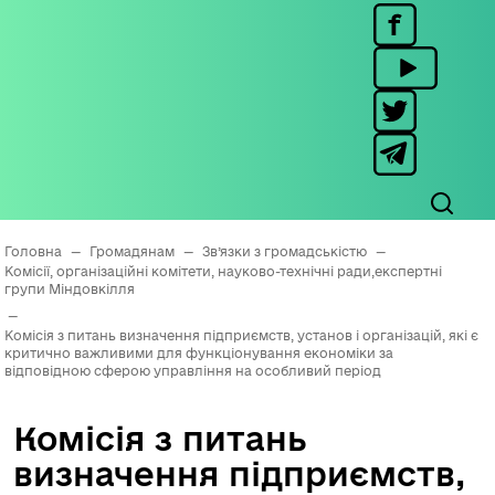
Головна
—
Громадянам
—
Зв’язки з громадськістю
—
Комісії, організаційні комітети, науково-технічні ради,експертні
групи Міндовкілля
—
Комісія з питань визначення підприємств, установ і організацій, які є
критично важливими для функціонування економіки за
відповідною сферою управління на особливий період
Комісія з питань
визначення підприємств,