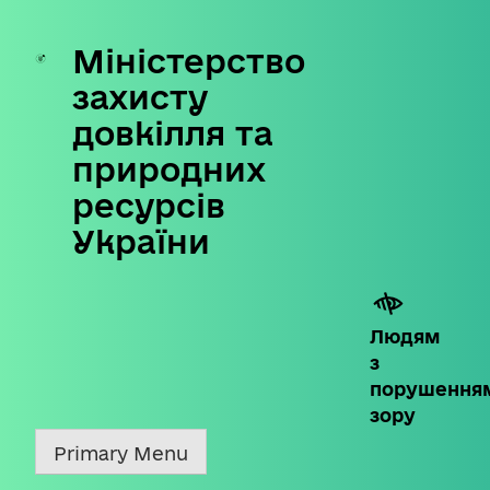
Міністерство
Skip
to
захисту
content
довкілля та
природних
ресурсів
України
Людям
з
порушення
зору
Primary Menu