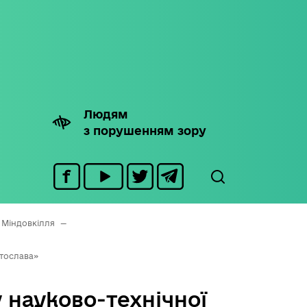
Людям
з порушенням зору
и Міндовкілля
—
ятослава»
 науково-технічної