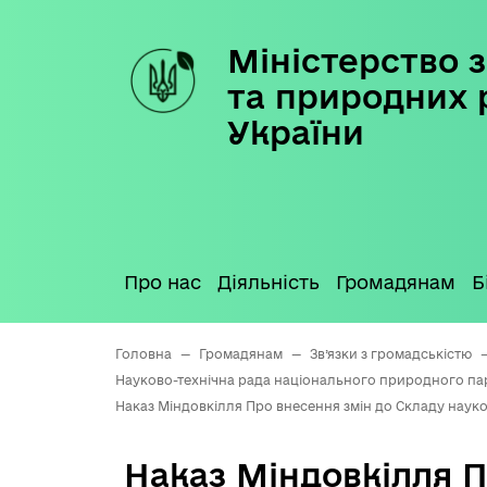
Міністерство з
Skip
to
та природних 
content
України
Про нас
Діяльність
Громадянам
Б
Головна
—
Громадянам
—
Зв’язки з громадськістю
Науково-технічна рада національного природного па
Наказ Міндовкілля Про внесення змін до Складу наук
Наказ Міндовкілля П