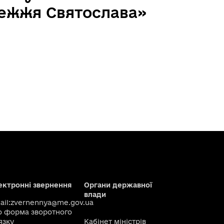
режжя Святослава»
ектронні звернення
Органи державної
влади
il:
zvernennya@me.gov.ua
о
форма зворотного
язку
Кабінет міністрів