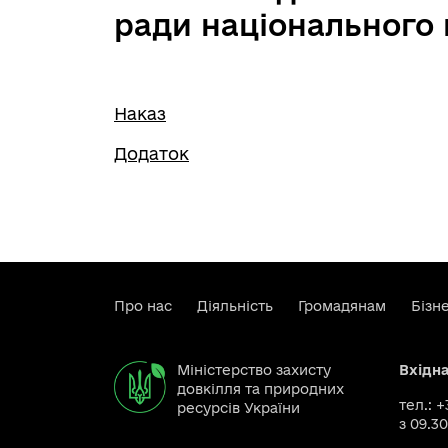
ради національного
Наказ
Додаток
Про нас
Діяльність
Громадянам
Бізн
Міністерство захисту
Вхідн
довкілля та природних
тел.: 
ресурсів України
з 09.30