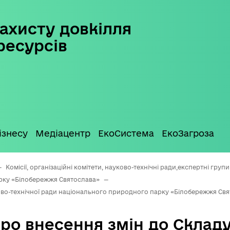
ахисту довкілля
ресурсів
ізнесу
Медіацентр
ЕкоСистема
ЕкоЗагроза
—
Комісії, організаційні комітети, науково-технічні ради,експертні груп
рку «Білобережжя Святослава»
—
ово-технічної ради національного природного парку «Білобережжя Св
ро внесення змін до Складу