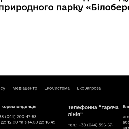
 природного парку «Білобе
есу
Медіацентр
ЕкоСистема
ЕкоЗагроза
а кореспонденція
Ел
Телефонна “гаряча
лінія”
+38 (044) 200-47-53
ema
 до 12.00 та з 14.00 до 16.45
аб
тел.: +38 (044) 596-67-
зв`