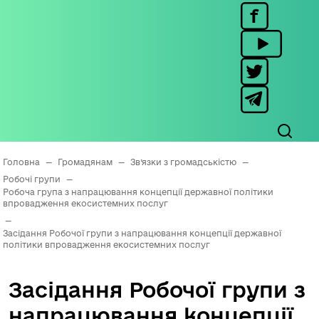
Головна
—
Громадянам
—
Зв’язки з громадськістю
—
Робочі групи
—
Робоча група з напрацювання концепції державної політики
впровадження екосистемних послуг
—
Засідання Робочої групи з напрацювання концепції державної
політики впровадження екосистемних послуг
Засідання Робочої групи з
напрацювання концепції