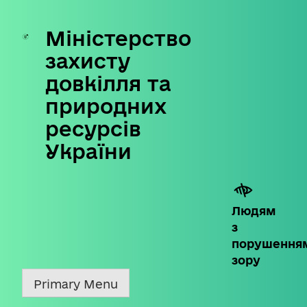
Міністерство
Skip
to
захисту
content
довкілля та
природних
ресурсів
України
Людям
з
порушення
зору
Primary Menu