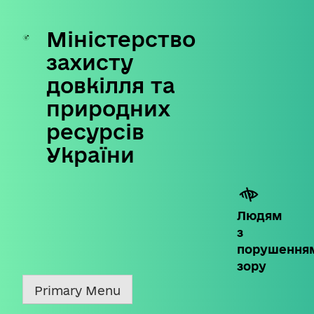
Міністерство
Skip
to
захисту
content
довкілля та
природних
ресурсів
України
Людям
з
порушення
зору
Primary Menu