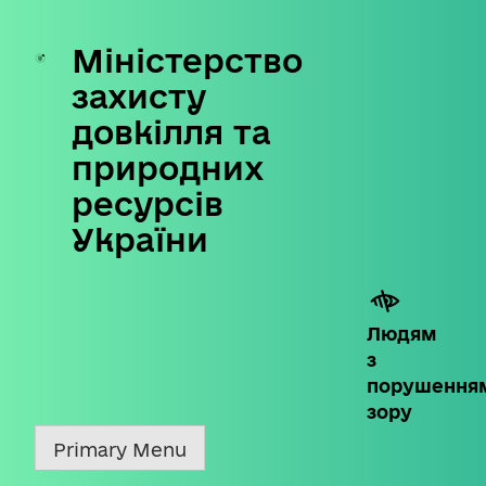
Міністерство
Skip
to
захисту
content
довкілля та
природних
ресурсів
України
Людям
з
порушення
зору
Primary Menu