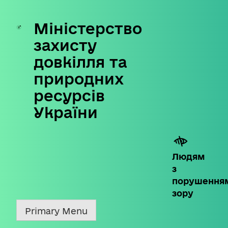
Міністерство
Skip
to
захисту
content
довкілля та
природних
ресурсів
України
Людям
з
порушення
зору
Primary Menu