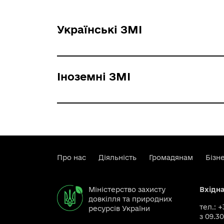
Українські ЗМІ
Іноземні ЗМІ
Про нас
Діяльність
Громадянам
Бізн
Міністерство захисту
Вхідн
довкілля та природних
тел.: 
ресурсів України
з 09.30