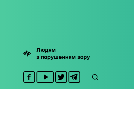
Людям
з порушенням зору