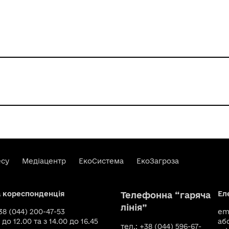
есу
Медіацентр
ЕкоСистема
ЕкоЗагроза
а кореспонденція
Ел
Телефонна “гаряча
лінія”
+38 (044) 200-47-53
ema
 до 12.00 та з 14.00 до 16.45
аб
тел.: +38 (044) 596-67-