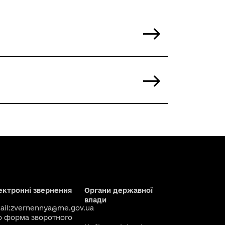
ектронні звернення
Органи державної
влади
il:
zvernennya@me.gov.ua
о
форма зворотного