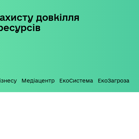
ахисту довкілля
ресурсів
ізнесу
Медіацентр
ЕкоСистема
ЕкоЗагроза