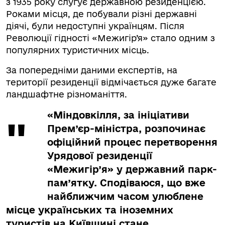
з 1935 року слугує державною резиденцією.
Роками місця, де побували різні державні
діячі, були недоступні українцям. Після
Революції гідності «Межигір’я» стало одним з
популярних туристичних місць.
За попередніми даними експертів, на
території резиденції відмічається дуже багате
ландшафтне різноманіття.
«Міндовкілля, за ініціативи
Прем’єр-міністра, розпочинає
офіційний процес перетворення
Урядової резиденції
«Межигір’я» у державний парк-
пам’ятку. Сподіваюся, що вже
найближчим часом улюблене
місце українських та іноземних
туристів на Київщині стане