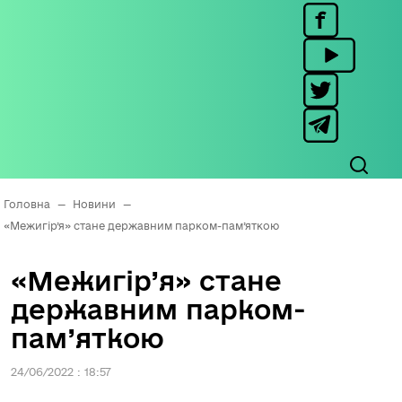
Головна
—
Новини
—
«Межигір’я» стане державним парком-пам’яткою
«Межигір’я» стане
державним парком-
пам’яткою
24/06/2022 : 18:57