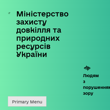
Міністерство
Skip
to
захисту
content
довкілля та
природних
ресурсів
України
Людям
з
порушення
зору
Primary Menu