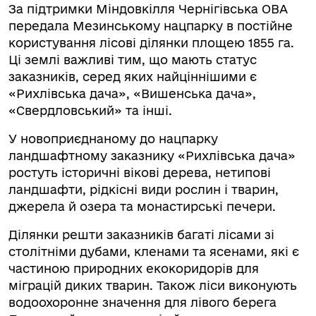
За підтримки Міндовкілля Чернігівська ОВА
передала Мезинському нацпарку в постійне
користування лісові ділянки площею 1855 га.
Ці землі важливі тим, що мають статус
заказників, серед яких найціннішими є
«Рихлівська дача», «Вишенська дача»,
«Свердловський» та інші.
У новоприєднаному до нацпарку
ландшафтному заказнику «Рихлівська дача»
ростуть історичні вікові дерева, нетипові
ландшафти, рідкісні види рослин і тварин,
джерела й озера та монастирські печери.
Ділянки решти заказників багаті лісами зі
столітніми дубами, кленами та ясенами, які є
частиною природних екокоридорів для
міграцій диких тварин. Також ліси виконують
водоохоронне значення для лівого берега