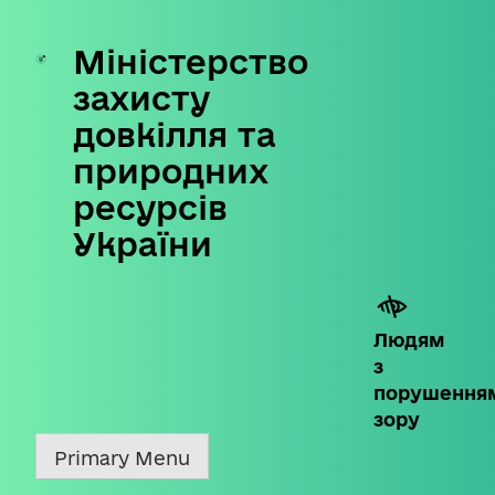
Міністерство
Skip
to
захисту
content
довкілля та
природних
ресурсів
України
Людям
з
порушення
зору
Primary Menu