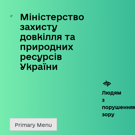
Міністерство
Skip
to
захисту
content
довкілля та
природних
ресурсів
України
Людям
з
порушення
зору
Primary Menu