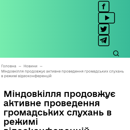
Головна
—
Новини
—
Міндовкілля продовжує активне проведення громадських слухань
в режимі відеоконференцій
Міндовкілля продовжує
активне проведення
громадських слухань в
режимі