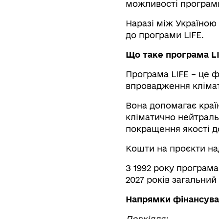
можливості програми
Наразі між Україною
до програми LIFE.
Що таке програма L
Програма LIFE
– це ф
впровадження клімат
Вона допомагає краї
кліматично нейтральн
покращення якості д
Кошти на проєкти на
З 1992 року програма
2027 років загальний
Напрямки фінансува
Довкілля: