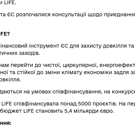
 LIFE.
 та ЄС розпочалися консультації щодо приєднання
IFE?
інансовий інструмент ЄС для захисту довкілля та
ичних заходів.
нам перейти до чистої, циркулярної, енергоефект
ої та стійкої до зміни клімату економіки задля з
овкілля.
даються на умовах співфінансування, на конкурсн
 LIFE співфінансувала понад 5000 проєктів. На пер
 бюджет LIFE становить 5,4 мільярди євро.
ння: