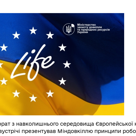
рат з навколишнього середовища Європейської к
-зустрічі презентував Міндовкіллю принципи робо