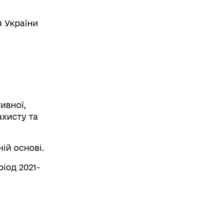
 України
ивної,
ахисту та
ій основі.
іод 2021-