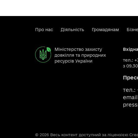
Про нас
Діяльність
Громадянам
Бізн
Міністерство захисту
Вхідн
довкілля та природних
тел.: 
ресурсів України
з 09.30
Прес
тел.:
email
pres
© 2026 Весь контент доступний за ліцензією Creat