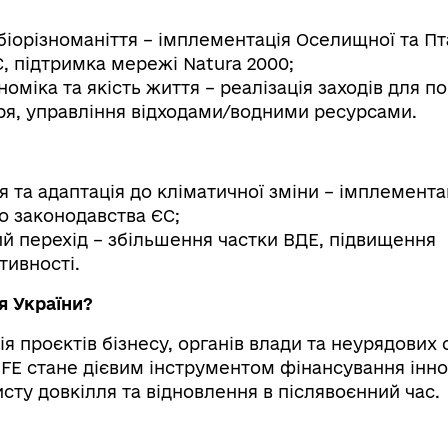
біорізноманіття – імплементація Оселищної та П
, підтримка мережі Natura 2000;
номіка та якість життя – реалізація заходів для 
тря, управління відходами/водними ресурсами.
 та адаптація до кліматичної зміни – імплемента
о законодавства ЄС;
й перехід – збільшення частки ВДЕ, підвищення
ивності.
я України?
ія проєктів бізнесу, органів влади та неурядових 
IFE стане дієвим інструментом фінансування інн
исту довкілля та відновлення в післявоєнний час.