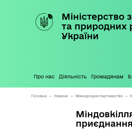
Міністерство з
Skip
to
та природних 
content
України
Про нас
Діяльність
Громадянам
Б
Головна
—
Новини
—
Міжнародне партнерство
—
Міндовкілля
приєднання