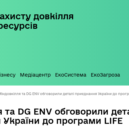
ахисту довкілля
ресурсів
ізнесу
Медіацентр
ЕкоСистема
ЕкоЗагроза
Міндовкілля та DG ENV обговорили деталі приєднання України до прогр
 та DG ENV обговорили дет
 України до програми LIFE