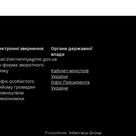
ектронні звернення
Органи державної
влади
il:
zvernennya@me.gov.ua
о
форма зворотного
язку
Кабінет міністрів
України
афік особистого
Офіс Президента
ийому громадян
України
рівництвом
некономіки
Розробник:
Intecracy Group