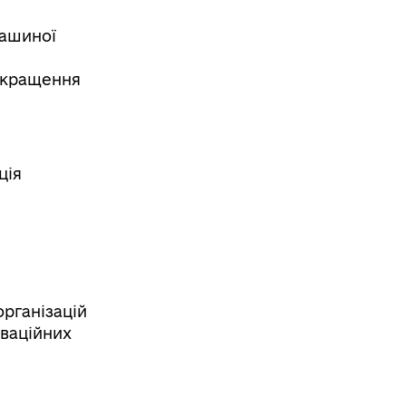
ташиної
покращення
ція
організацій
оваційних