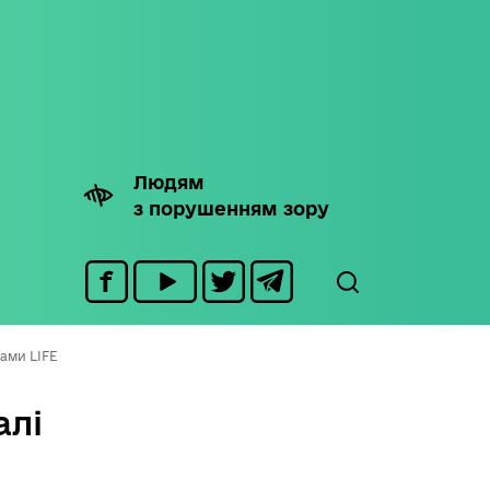
Людям
з порушенням зору
ами LIFE
алі