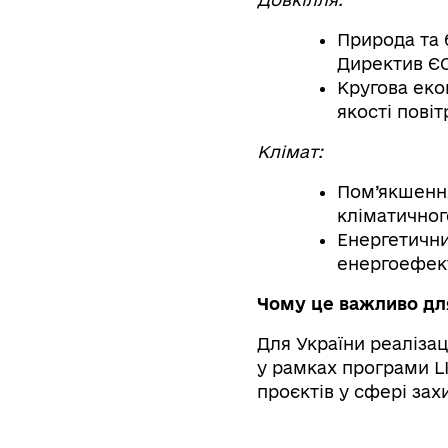
Природа та 
Директив ЄС
Кругова еко
якості пові
Клімат:
Пом’якшення
кліматичног
Енергетични
енергоефект
Чому це важливо дл
Для України реалізац
у рамках програми L
проєктів у сфері зах