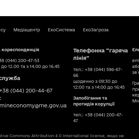
есу
Медіацентр
ЕкоСистема
ЕкоЗагроза
а кореспонденція
Ел
Телефонна “гаряча
лінія”
+38 (044) 200-47-53
ema
 до 12.00 та з 14.00 до 16.45
аб
тел.: +38 (044) 596-67-
зв`
66
служба
щоденно з 09:30 до
Гр
12:00 та з 14:00 до 16:45
пр
 +38 (044) 200-44-67
ке
:
Запобігання та
Мі
протидія корупції
smineconomy@me.gov.ua
тел.: +38 (044) 200-47-
47
ive Commons Attribution 4.0 International license, якщо не