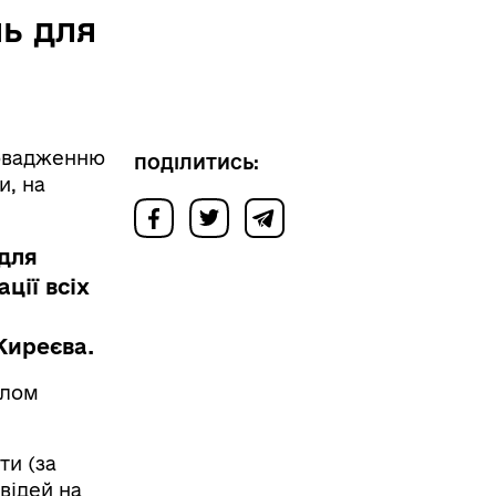
ь для
ровадженню
ПОДІЛИТИСЬ:
и, на
для
ції всіх
Киреєва.
алом
ти (за
відей на