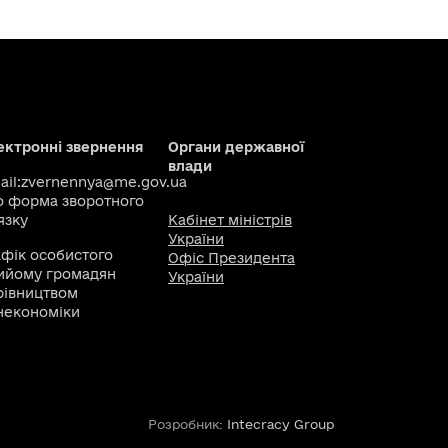
ектронні звернення
Органи державної
влади
il:
zvernennya@me.gov.ua
о
форма зворотного
язку
Кабінет міністрів
України
афік особистого
Офіс Президента
ийому громадян
України
рівництвом
некономіки
Розробник:
Intecracy Group