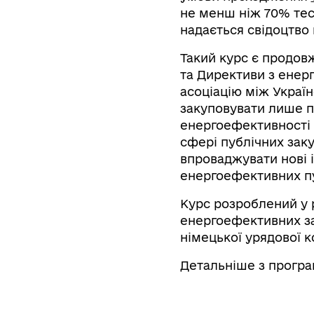
не менш ніж 70% тес
надається свідоцтво 
Такий курс є продов
та Директиви з енерг
асоціацію між Україн
закуповувати лише п
енергоефективності 
сфері публічних заку
впроваджувати нові і
енергоефективних пуб
Курс розроблений у
енергоефективних зак
німецької урядової к
Детальніше з прогр