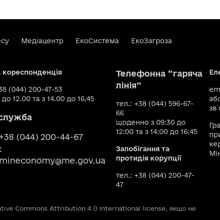
есу
Медіацентр
ЕкоСистема
ЕкоЗагроза
а кореспонденція
Ел
Телефонна “гаряча
лінія”
+38 (044) 200-47-53
ema
 до 12.00 та з 14.00 до 16.45
аб
тел.: +38 (044) 596-67-
зв`
66
служба
щоденно з 09:30 до
Гр
12:00 та з 14:00 до 16:45
пр
 +38 (044) 200-44-67
ке
:
Запобігання та
Мі
протидія корупції
smineconomy@me.gov.ua
тел.: +38 (044) 200-47-
47
ive Commons Attribution 4.0 International license, якщо не