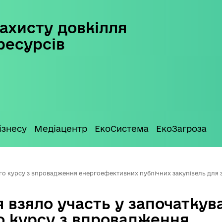
ахисту довкілля
ресурсів
ізнесу
Медіацентр
ЕкоСистема
ЕкоЗагроза
го курсу з впровадження енергоефективних публічних закупівель для з
 взяло участь у започаткув
о курсу з впровадження