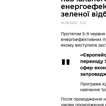
енергоефек
зеленої від
19/06/2023 : 0:22
Протягом 5-9 червня
енергоефективних пу
якому виступила заст
«Європейс
переходу 
сфер екон
запровадж
Програма ку
навчання тр
Після проходження н
умови проходження