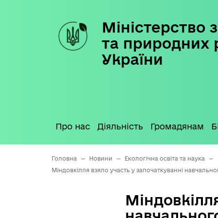
Міністерство з
Skip
to
та природних 
content
України
Про нас
Діяльність
Громадянам
Б
Головна
—
Новини
—
Екологічна освіта та наука
—
Міндовкілля взяло участь у започаткуванні навчально
Міндовкілля
навчальног