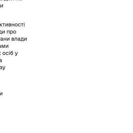
ки
ктивності
ди про
гани влади
ами
 осіб у
а
зу
и