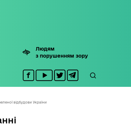
Людям
з порушенням зору
еленої відбудови України
анні