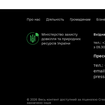
Про нас
Діяльність
Громадянам
Бізн
Міністерство захисту
Вхідн
довкілля та природних
тел.: 
ресурсів України
з 09.30
Прес
тел.:
email
pres
© 2026 Весь контент доступний за ліцензією Creat
зазначено інше