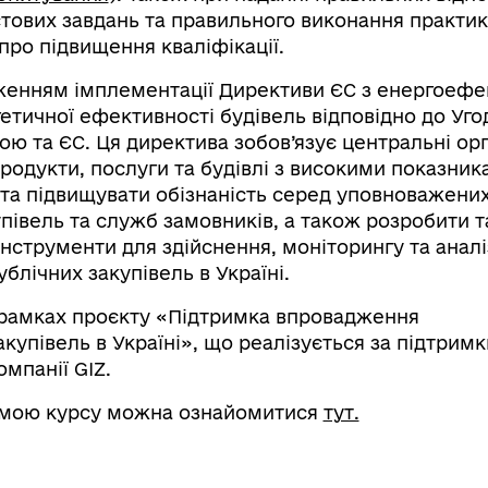
тових завдань та правильного виконання практи
про підвищення кваліфікації.
женням імплементації Директиви ЄС з енергоефе
етичної ефективності будівель відповідно до Уго
ою та ЄС. Ця директива зобов’язує центральні ор
родукти, послуги та будівлі з високими показник
та підвищувати обізнаність серед уповноважених
півель та служб замовників, а також розробити т
нструменти для здійснення, моніторингу та аналі
лічних закупівель в Україні.
 рамках проєкту «Підтримка впровадження
упівель в Україні», що реалізується за підтримк
омпанії GIZ.
амою курсу можна ознайомитися
тут.