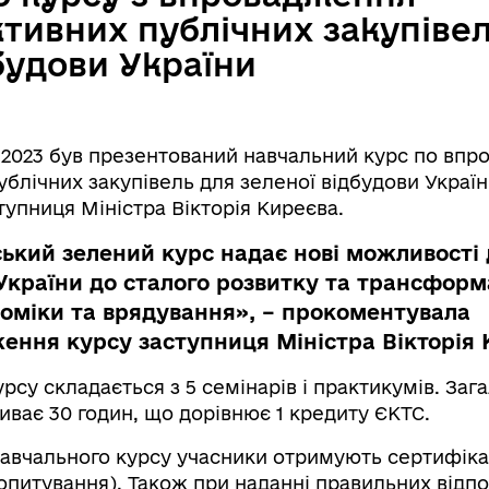
тивних публічних закупівел
будови України
 2023 був презентований навчальний курс по вп
блічних закупівель для зеленої відбудови Україн
упниця Міністра Вікторія Киреєва.
ький зелений курс надає нові можливості 
України до сталого розвитку та трансформа
оміки та врядування», – прокоментувала
ення курсу заступниця Міністра Вікторія 
рсу складається з 5 семінарів і практикумів. Заг
иває 30 годин, що дорівнює 1 кредиту ЄКТС.
авчального курсу учасники отримують сертифіка
опитування
). Також при наданні правильних відпо