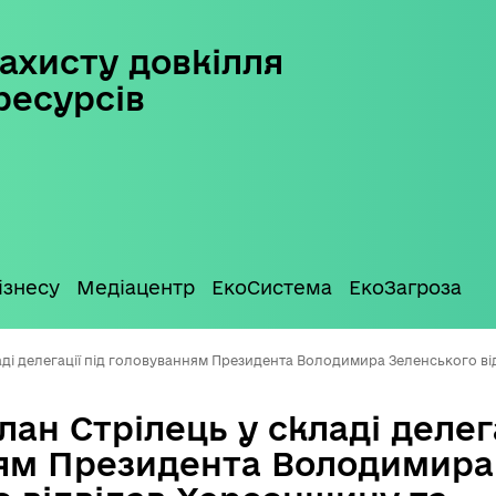
ахисту довкілля
ресурсів
ізнесу
Медіацентр
ЕкоСистема
ЕкоЗагроза
ладі делегації під головуванням Президента Володимира Зеленського 
лан Стрілець у складі делега
ям Президента Володимира