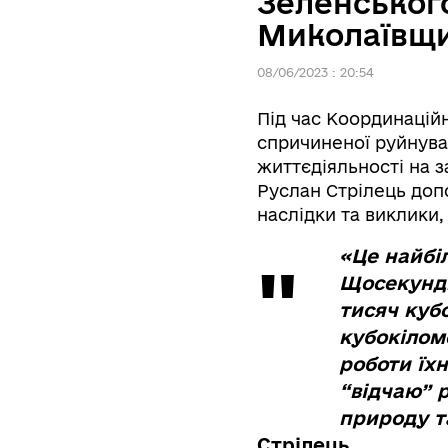
Зеленськог
Миколаївщ
08/06/2023 : 20:54
Під час Координаційн
спричиненої руйнуван
життєдіяльності на з
Руслан Стрілець доп
наслідки та виклики,
«Це найбі
Щосекунди
тисяч кубо
кубокілом
роботи їхн
“відчаю” р
природу т
Стрілець.