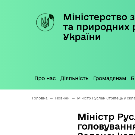
Міністерство з
Skip
to
та природних 
content
України
Про нас
Діяльність
Громадянам
Б
Головна
—
Новини
—
Міністр Руслан Стрілець у ск
Міністр Рус
головуванн