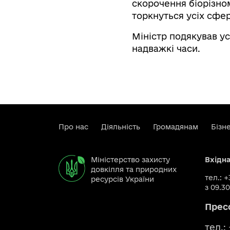
скорочення біорізном
торкнуться усіх сфер
Міністр подякував ус
надважкі часи.
Про нас
Діяльність
Громадянам
Бізн
Міністерство захисту
Вхідн
довкілля та природних
тел.: 
ресурсів України
з 09.30
Прес
тел.: