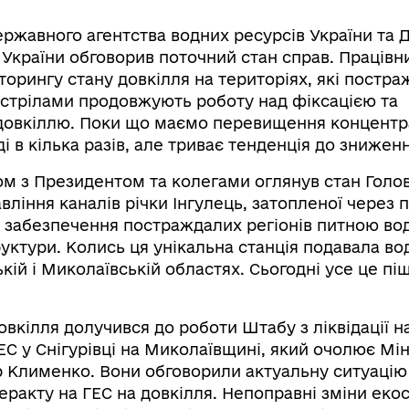
ржавного агентства водних ресурсів України та 
ї України обговорив поточний стан справ. Працівн
іторингу стану довкілля на територіях, які постра
бстрілами продовжують роботу над фіксацією та
довкіллю. Поки що маємо перевищення концентра
і в кілька разів, але триває тенденція до зниженн
ом з Президентом та колегами оглянув стан Голо
авління каналів річки Інгулець, затопленої через 
 забезпечення постраждалих регіонів питною во
уктури. Колись ця унікальна станція подавала во
ій і Миколаївській областях. Сьогодні усе це пі
вкілля долучився до роботи Штабу з ліквідації на
ЕС у Снігурівці на Миколаївщині, який очолює Мін
ор Клименко. Вони обговорили актуальну ситуаці
еракту на ГЕС на довкілля. Непоправні зміни еко