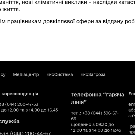
аніття, нові кліматичні виклики – наслідки катас
 життя.
ім працівникам довкіллєвої сфери за віддану робо
есу
Медіацентр
ЕкоСистема
ЕкоЗагроза
а кореспонденція
Ел
Телефонна “гаряча
лінія”
+38 (044) 200-47-53
ema
 до 12.00 та з 14.00 до 16.45
аб
тел.: +38 (044) 596-67-
зв`
66
служба
щоденно з 09:30 до
Гр
12:00 та з 14:00 до 16:45
пр
 +38 (044) 200-44-67