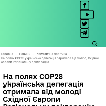
Головна
—
Новини
—
Кліматична політика
—
На полях СОР28 українська делегація отримала від молоді Східної
Європи Регіональну декларацію
На полях СОР28
українська делегація
отримала від молоді
Східної Європи