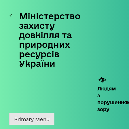
Міністерство
Skip
to
захисту
content
довкілля та
природних
ресурсів
України
Людям
з
порушення
зору
Primary Menu