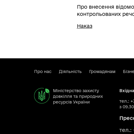
Про внесення відомо
контрольованих реч
Наказ
Про нас
Діяльність
Громадянам
Бізн
Міністерство захисту
Вхідн
довкілля та природних
тел.: 
ресурсів України
з 09.30
Прес
тел.: