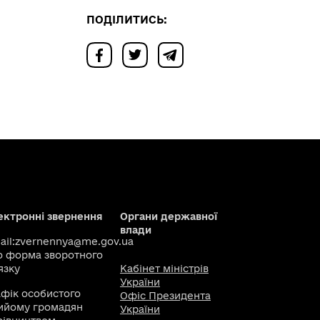
ПОДІЛИТИСЬ:
ектронні звернення
Органи державної
влади
il:
zvernennya@me.gov.ua
о
форма зворотного
язку
Кабінет міністрів
України
афік особистого
Офіс Президента
ийому громадян
України