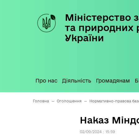
Міністерство з
Skip
to
та природних 
content
України
Про нас
Діяльність
Громадянам
Б
Головна
—
Оголошення
—
Нормативно-правова баз
Наказ Міндо
02/09/2024 : 15:59