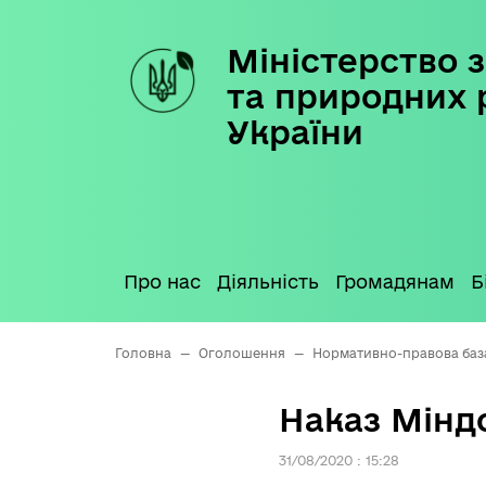
Міністерство з
Skip
to
та природних 
content
України
Про нас
Діяльність
Громадянам
Б
Головна
—
Оголошення
—
Нормативно-правова баз
Наказ Міндо
31/08/2020 : 15:28