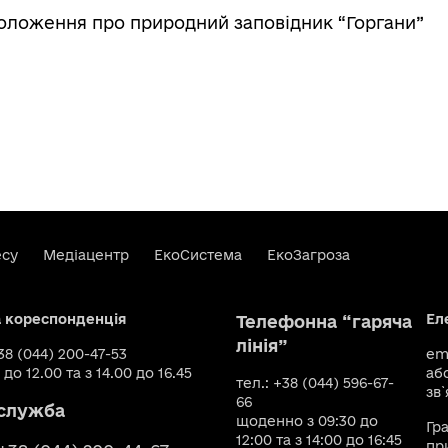
оложення про природний заповідник “Горгани”
есу
Медіацентр
ЕкоСистема
ЕкоЗагроза
а кореспонденція
Ел
Телефонна “гаряча
лінія”
+38 (044) 200-47-53
ema
 до 12.00 та з 14.00 до 16.45
аб
тел.: +38 (044) 596-67-
зв`
66
служба
щоденно з 09:30 до
Гр
12:00 та з 14:00 до 16:45
пр