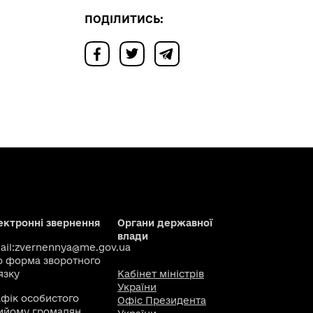
ПОДІЛИТИСЬ:
ектронні звернення
Органи державної
влади
il:
zvernennya@me.gov.ua
о
форма зворотного
язку
Кабінет міністрів
України
афік особистого
Офіс Президента
ийому громадян