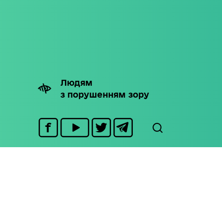
Людям
з порушенням зору