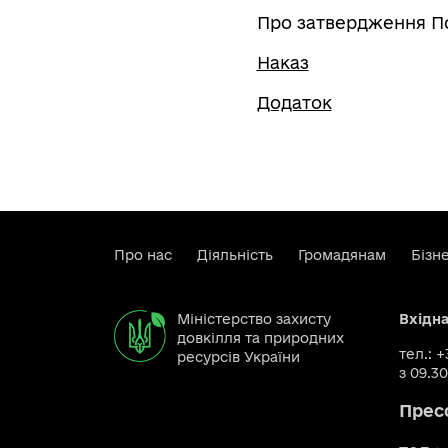
Про затвердження П
Наказ
Додаток
Про нас
Діяльність
Громадянам
Бізн
Міністерство захисту
Вхідн
довкілля та природних
тел.: 
ресурсів України
з 09.30
Прес