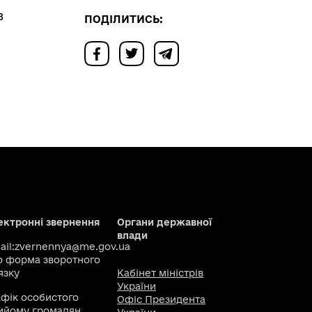
в
ПОДІЛИТИСЬ:
ектронні звернення
Органи державної
влади
il:
zvernennya@me.gov.ua
о
форма зворотного
язку
Кабінет міністрів
України
афік особистого
Офіс Президента
ийому громадян