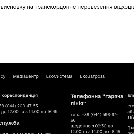
і висновку на транскордонне перевезення відході
есу
Медіацентр
ЕкоСистема
ЕкоЗагроза
а кореспонденція
Ел
Телефонна “гаряча
лінія”
+38 (044) 200-47-53
ema
 до 12.00 та з 14.00 до 16.45
аб
тел.: +38 (044) 596-67-
зв`
66
служба
щоденно з 09:30 до
Гр
12:00 та з 14:00 до 16:45
пр