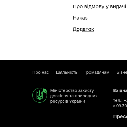
Про відмову у видач
Наказ
Додаток
Про нас
Діяльність
Громадянам
Бізн
Міністерство захисту
Вхідн
довкілля та природних
тел.: 
ресурсів України
з 09.30
Прес