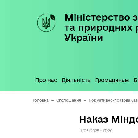
Міністерство з
Skip
to
та природних 
content
України
Про нас
Діяльність
Громадянам
Б
Головна
—
Оголошення
—
Нормативно-правова баз
Наказ Міндо
11/06/2025 : 17:20