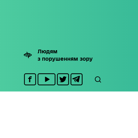
Людям
з порушенням зору