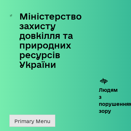
Міністерство
Skip
to
захисту
content
довкілля та
природних
ресурсів
України
Людям
з
порушення
зору
Primary Menu