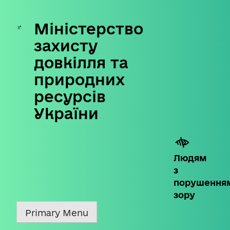
Міністерство
Skip
to
захисту
content
довкілля та
природних
ресурсів
України
Людям
з
порушення
зору
Primary Menu