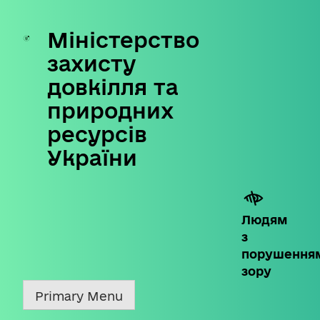
Міністерство
Skip
to
захисту
content
довкілля та
природних
ресурсів
України
Людям
з
порушення
зору
Primary Menu