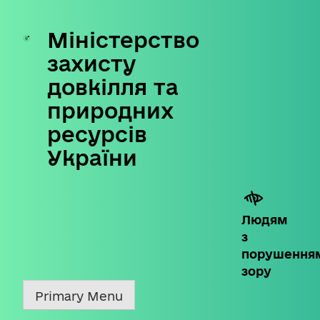
Міністерство
Skip
to
захисту
content
довкілля та
природних
ресурсів
України
Людям
з
порушення
зору
Primary Menu