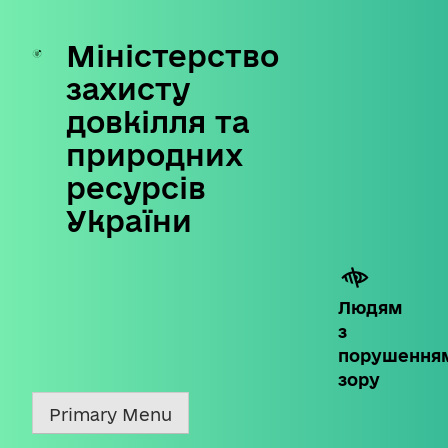
Міністерство
Skip
to
захисту
content
довкілля та
природних
ресурсів
України
Людям
з
порушення
зору
Primary Menu